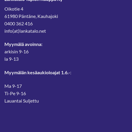
Oikotie 4
61980 Päntäne, Kauhajoki
0400 362 416
info(at)lankatalo.net
Myymälä avoinna:
arkisin 9-16
la 9-13
Myymälän kesäaukioloajat 1.6.-
:
Ma 9-17
Ti-Pe 9-16
Lauantai Suljettu