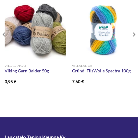
VILLALANGAT
VILLALANGAT
Viking Garn Balder 50g
Gründl FilzWolle Spectra 100g
3,95
€
7,60
€
Lankatalo Tapion Kauppa Ky