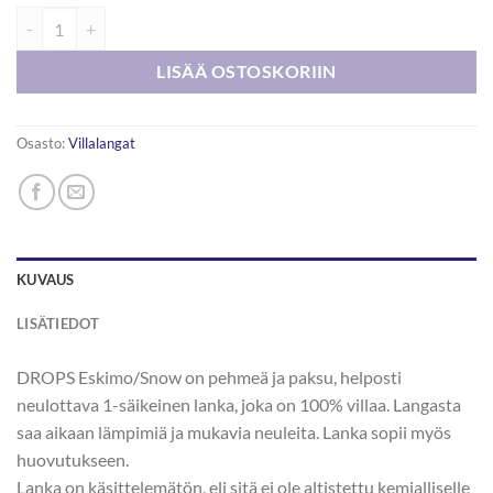
DROPS Snow 50g määrä
LISÄÄ OSTOSKORIIN
Osasto:
Villalangat
KUVAUS
LISÄTIEDOT
DROPS Eskimo/Snow on pehmeä ja paksu, helposti
neulottava 1-säikeinen lanka, joka on 100% villaa. Langasta
saa aikaan lämpimiä ja mukavia neuleita. Lanka sopii myös
huovutukseen.
Lanka on käsittelemätön, eli sitä ei ole altistettu kemialliselle