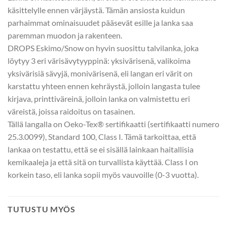
käsittelylle ennen värjäystä. Tämän ansiosta kuidun
parhaimmat ominaisuudet pääsevät esille ja lanka saa
paremman muodon ja rakenteen.
DROPS Eskimo/Snow on hyvin suosittu talvilanka, joka
löytyy 3 eri värisävytyyppinä: yksivärisenä, valikoima
yksivärisiä sävyjä, monivärisenä, eli langan eri värit on
karstattu yhteen ennen kehräystä, jolloin langasta tulee
kirjava, printtiväreinä, jolloin lanka on valmistettu eri
väreistä, joissa raidoitus on tasainen.
Tällä langalla on Oeko-Tex® sertifikaatti (sertifikaatti numero
25.3.0099), Standard 100, Class I. Tämä tarkoittaa, että
lankaa on testattu, että se ei sisällä lainkaan haitallisia
kemikaaleja ja että sitä on turvallista käyttää. Class I on
korkein taso, eli lanka sopii myös vauvoille (0-3 vuotta).
TUTUSTU MYÖS