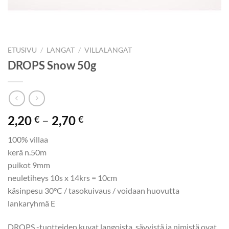
ETUSIVU
/
LANGAT
/
VILLALANGAT
DROPS Snow 50g
Hintaluokka:
2,20
–
2,70
€
€
2,20 €
100% villaa
-
kerä n.50m
2,70 €
puikot 9mm
neuletiheys 10s x 14krs = 10cm
käsinpesu 30°C / tasokuivaus / voidaan huovutta
lankaryhmä E
DROPS -tuotteiden kuvat langoista, sävyistä ja nimistä ovat