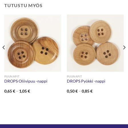
TUTUSTU MYÖS
PUUNAPIT
PUUNAPIT
DROPS Oliivipuu -nappi
DROPS Pyökki -nappi
Hintaluokka:
Hintaluokka:
0,65
€
–
1,05
€
0,50
€
–
0,85
€
0,65 €
0,50 €
-
-
1,05 €
0,85 €