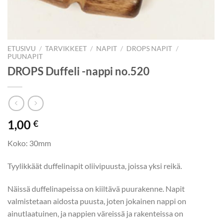
ETUSIVU
/
TARVIKKEET
/
NAPIT
/
DROPS NAPIT
/
PUUNAPIT
DROPS Duffeli -nappi no.520
1,00
€
Koko: 30mm
Tyylikkäät duffelinapit oliivipuusta, joissa yksi reikä.
Näissä duffelinapeissa on kiiltävä puurakenne. Napit
valmistetaan aidosta puusta, joten jokainen nappi on
ainutlaatuinen, ja nappien väreissä ja rakenteissa on