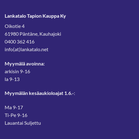
Lankatalo Tapion Kauppa Ky
Oikotie 4
61980 Päntäne, Kauhajoki
0400 362 416
info(at)lankatalo.net
Myymälä avoinna:
arkisin 9-16
la 9-13
Myymälän kesäaukioloajat 1.6.-
:
Ma 9-17
Ti-Pe 9-16
Lauantai Suljettu