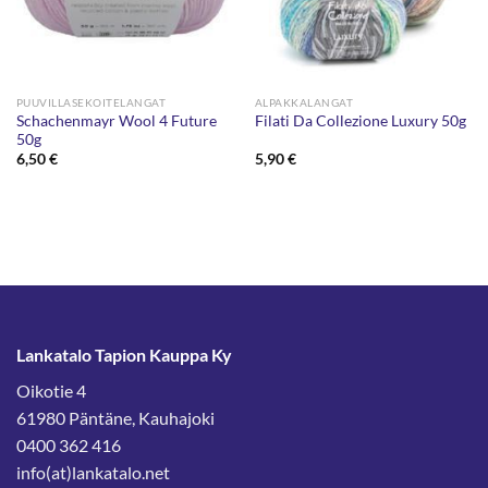
PUUVILLASEKOITELANGAT
ALPAKKALANGAT
Schachenmayr Wool 4 Future
Filati Da Collezione Luxury 50g
50g
6,50
€
5,90
€
Lankatalo Tapion Kauppa Ky
Oikotie 4
61980 Päntäne, Kauhajoki
0400 362 416
info(at)lankatalo.net