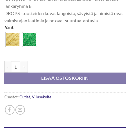
lankaryhmä B
DROPS -tuotteiden kuvat langoista, sävyistä ja nimistä ovat
valmistajan laatimia ja ne ovat suuntaa-antavia.
Värit:
DROPS Cotton Merino 50g poistuva väri määrä
LISÄÄ OSTOSKORIIN
Osastot:
Outlet
,
Villasekoite