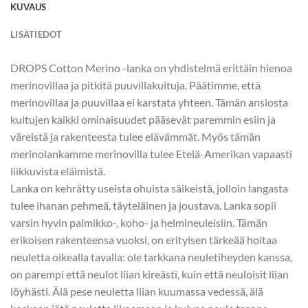
KUVAUS
LISÄTIEDOT
DROPS Cotton Merino -lanka on yhdistelmä erittäin hienoa
merinovillaa ja pitkitä puuvillakuituja. Päätimme, että
merinovillaa ja puuvillaa ei karstata yhteen. Tämän ansiosta
kuitujen kaikki ominaisuudet pääsevät paremmin esiin ja
väreistä ja rakenteesta tulee elävämmät. Myös tämän
merinolankamme merinovilla tulee Etelä-Amerikan vapaasti
liikkuvista eläimistä.
Lanka on kehrätty useista ohuista säikeistä, jolloin langasta
tulee ihanan pehmeä, täyteläinen ja joustava. Lanka sopii
varsin hyvin palmikko-, koho- ja helmineuleisiin. Tämän
erikoisen rakenteensa vuoksi, on erityisen tärkeää hoitaa
neuletta oikealla tavalla: ole tarkkana neuletiheyden kanssa,
on parempi että neulot liian kireästi, kuin että neuloisit liian
löyhästi. Älä pese neuletta liian kuumassa vedessä, älä