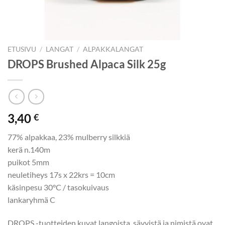
ETUSIVU
/
LANGAT
/
ALPAKKALANGAT
DROPS Brushed Alpaca Silk 25g
3,40
€
77% alpakkaa, 23% mulberry silkkiä
kerä n.140m
puikot 5mm
neuletiheys 17s x 22krs = 10cm
käsinpesu 30°C / tasokuivaus
lankaryhmä C
DROPS -tuotteiden kuvat langoista, sävyistä ja nimistä ovat