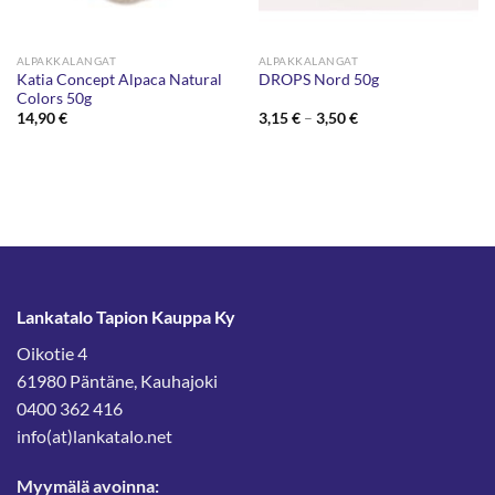
ALPAKKALANGAT
ALPAKKALANGAT
Katia Concept Alpaca Natural
DROPS Nord 50g
Colors 50g
Hintaluokka:
14,90
€
3,15
€
–
3,50
€
3,15 €
-
3,50 €
Lankatalo Tapion Kauppa Ky
Oikotie 4
61980 Päntäne, Kauhajoki
0400 362 416
info(at)lankatalo.net
Myymälä avoinna: