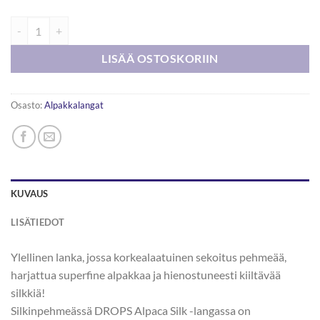
DROPS Brushed Alpaca Silk 25g määrä
LISÄÄ OSTOSKORIIN
Osasto:
Alpakkalangat
KUVAUS
LISÄTIEDOT
Ylellinen lanka, jossa korkealaatuinen sekoitus pehmeää,
harjattua superfine alpakkaa ja hienostuneesti kiiltävää
silkkiä!
Silkinpehmeässä DROPS Alpaca Silk -langassa on