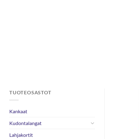
Skip
to
content
TUOTEOSASTOT
Kankaat
Kudontalangat
Lahjakortit