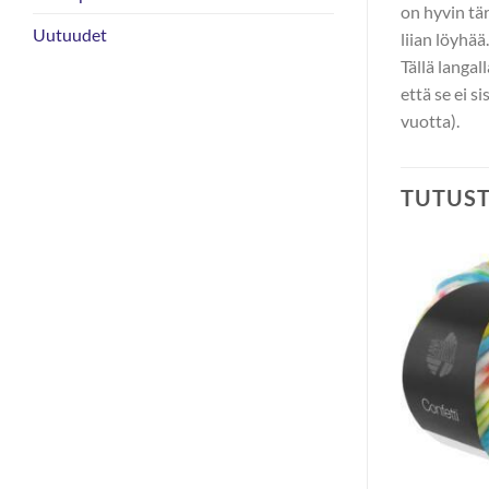
on hyvin tär
Uutuudet
liian löyhää
Tällä langal
että se ei s
vuotta).
TUTUS