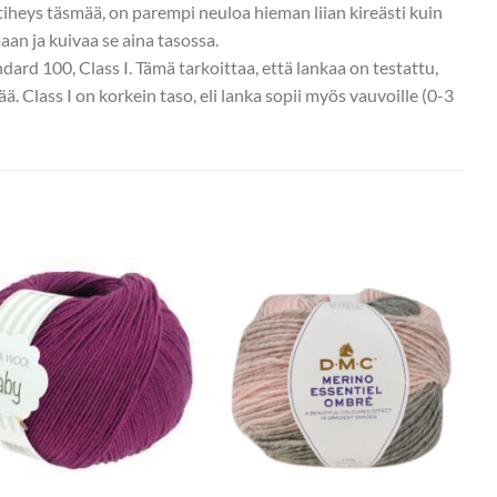
letiheys täsmää, on parempi neuloa hieman liian kireästi kuin
aan ja kuivaa se aina tasossa.
dard 100, Class I. Tämä tarkoittaa, että lankaa on testattu,
tää. Class I on korkein taso, eli lanka sopii myös vauvoille (0-3