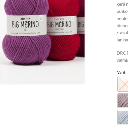
kerä 
puik
neule
hieno
/taso
lanka
DROPS
valmi
Värit: