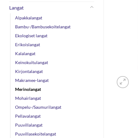
Langat
Alpakkalangat
Bambu-/Bambusekoitelangat
Ekologiset langat
Erikoislangat
Kalalangat
Keinokuitulangat
Kirjontalangat
Makramee-langat
Merinolangat
Mohairlangat
Ompelu-/Saumurilangat
Pellavalangat
Puuvillalangat
Puuvillasekoitelangat