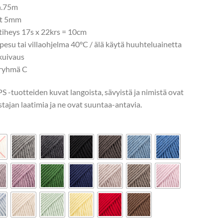
n.75m
ot 5mm
tiheys 17s x 22krs = 10cm
pesu tai villaohjelma 40°C / älä käytä huuhteluainetta
kuivaus
ryhmä C
 -tuotteiden kuvat langoista, sävyistä ja nimistä ovat
stajan laatimia ja ne ovat suuntaa-antavia.