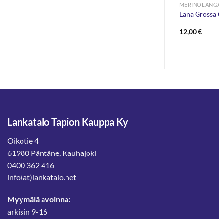
MERINOLANGAT
MERINOLANG
evi 100g
DROPS Baby Merino 50g
Lana Grossa 
Hintaluokka:
4,10
€
–
4,35
€
12,00
€
4,10 €
-
4,35 €
Lankatalo Tapion Kauppa Ky
Oikotie 4
61980 Päntäne, Kauhajoki
0400 362 416
info(at)lankatalo.net
Myymälä avoinna:
arkisin 9-16