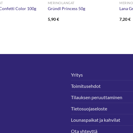
AT
MERINOLANGAT
MERINO
Confetti Color 100g
Gründl Princess 50g
Lana G
5,90
€
7,20
€
Yritys
Toimitusehdot
Tilauksen peruuttaminen
Tietosuojaseloste
Lounaspaikat ja kahvilat
Ota yhteyttä