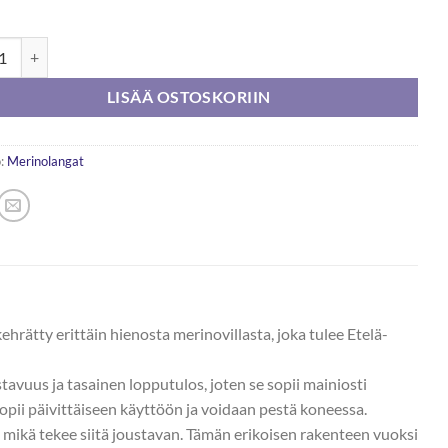
 Big Merino 50g määrä
LISÄÄ OSTOSKORIIN
:
Merinolangat
ätty erittäin hienosta merinovillasta, joka tulee Etelä-
vuus ja tasainen lopputulos, joten se sopii mainiosti
sopii päivittäiseen käyttöön ja voidaan pestä koneessa.
mikä tekee siitä joustavan. Tämän erikoisen rakenteen vuoksi