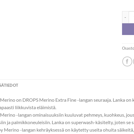
DROPS
Osasto
ISÄTIEDOT
erino on DROPS Merino Extra Fine -langan seuraaja. Lanka on kehr
aasti liikkuvista eläimistä.
erino -langan ominaisuuksiin kuuluvat pehmeys, kuohkeus, jousta
iin ja palmikkoneuleisiin. Lanka on superwash-käsitelty, joten se 
Merino -langan kehräyksessä on käytetty useita ohuita säikeitä, 