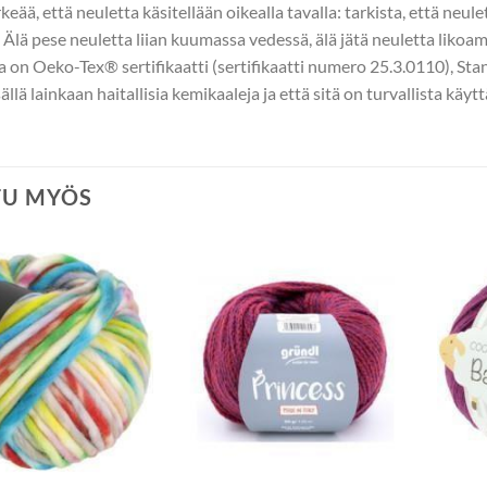
keää, että neuletta käsitellään oikealla tavalla: tarkista, että neu
. Älä pese neuletta liian kuumassa vedessä, älä jätä neuletta likoam
la on Oeko-Tex® sertifikaatti (sertifikaatti numero 25.3.0110), Stan
isällä lainkaan haitallisia kemikaaleja ja että sitä on turvallista käyt
TU MYÖS