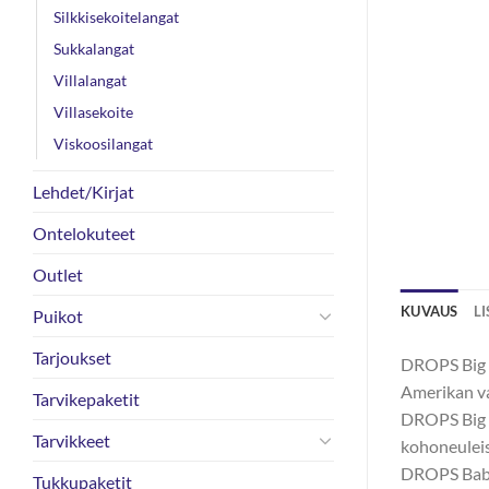
Silkkisekoitelangat
Sukkalangat
Villalangat
Villasekoite
Viskoosilangat
Lehdet/Kirjat
Ontelokuteet
Outlet
KUVAUS
L
Puikot
Tarjoukset
DROPS Big M
Amerikan vap
Tarvikepaketit
DROPS Big M
Tarvikkeet
kohoneuleis
DROPS Baby 
Tukkupaketit