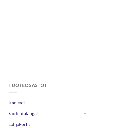
Skip
to
content
TUOTEOSASTOT
Kankaat
Kudontalangat
Lahjakortit