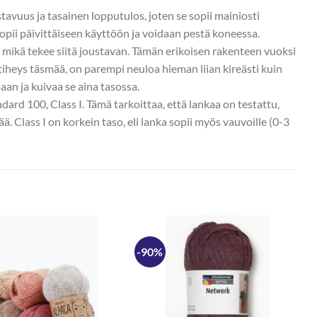
vuus ja tasainen lopputulos, joten se sopii mainiosti
sopii päivittäiseen käyttöön ja voidaan pestä koneessa.
mikä tekee siitä joustavan. Tämän erikoisen rakenteen vuoksi
letiheys täsmää, on parempi neuloa hieman liian kireästi kuin
aan ja kuivaa se aina tasossa.
dard 100, Class I. Tämä tarkoittaa, että lankaa on testattu,
tää. Class I on korkein taso, eli lanka sopii myös vauvoille (0-3
-90%