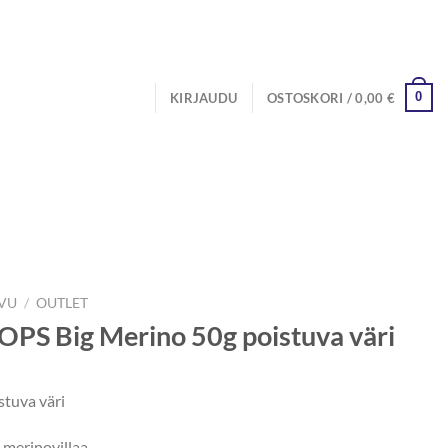
0
KIRJAUDU
OSTOSKORI /
0,00
€
IVU
/
OUTLET
PS Big Merino 50g poistuva väri
stuva väri
merinovillaa