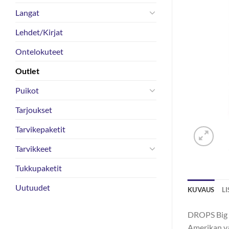
Langat
Lehdet/Kirjat
Ontelokuteet
Outlet
Puikot
Tarjoukset
Tarvikepaketit
Tarvikkeet
Tukkupaketit
Uutuudet
KUVAUS
L
DROPS Big M
Amerikan vap