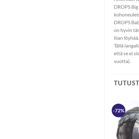
DROPS Big M
kohoneuleis
DROPS Baby 
on hyvin tär
liian löyhää
Tällä langal
että se ei s
vuotta).
TUTUS
-33%
-72%