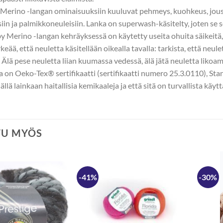
erino -langan ominaisuuksiin kuuluvat pehmeys, kuohkeus, jousta
iin ja palmikkoneuleisiin. Lanka on superwash-käsitelty, joten se 
Merino -langan kehräyksessä on käytetty useita ohuita säikeitä, 
keää, että neuletta käsitellään oikealla tavalla: tarkista, että neu
. Älä pese neuletta liian kuumassa vedessä, älä jätä neuletta likoam
la on Oeko-Tex® sertifikaatti (sertifikaatti numero 25.3.0110), Stan
isällä lainkaan haitallisia kemikaaleja ja että sitä on turvallista käyt
TU MYÖS
-41%
-30%