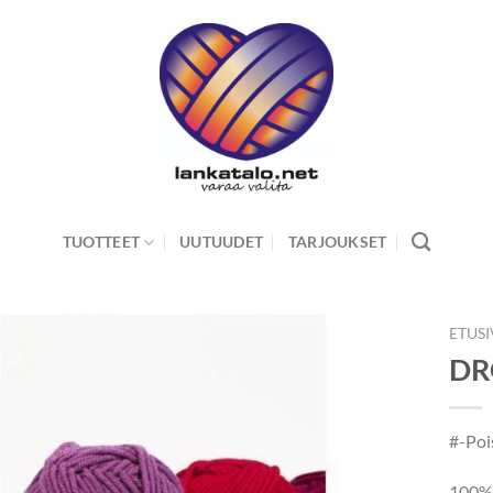
TUOTTEET
UUTUUDET
TARJOUKSET
ETUS
DRO
#-Poi
100% 