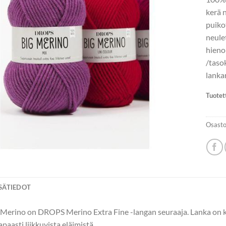
kerä 
puik
neule
hieno
/taso
lanka
Tuotet
Osasto
ISÄTIEDOT
erino on DROPS Merino Extra Fine -langan seuraaja. Lanka on kehr
aasti liikkuvista eläimistä.