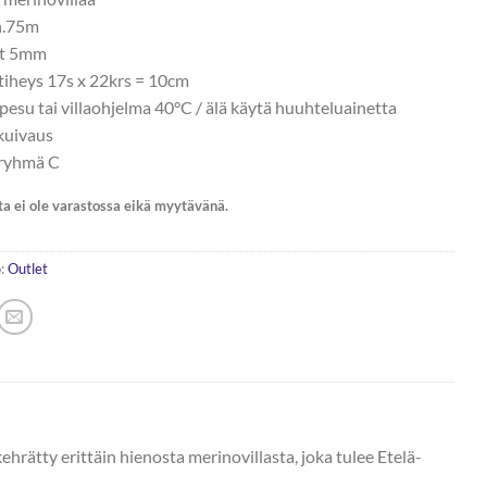
n.75m
ot 5mm
tiheys 17s x 22krs = 10cm
pesu tai villaohjelma 40°C / älä käytä huuhteluainetta
kuivaus
ryhmä C
ta ei ole varastossa eikä myytävänä.
:
Outlet
ätty erittäin hienosta merinovillasta, joka tulee Etelä-