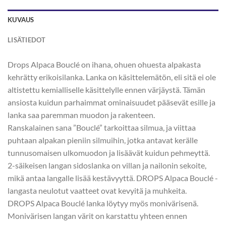
KUVAUS
LISÄTIEDOT
Drops Alpaca Bouclé on ihana, ohuen ohuesta alpakasta
kehrätty erikoisilanka. Lanka on käsittelemätön, eli sitä ei ole
altistettu kemialliselle käsittelylle ennen värjäystä. Tämän
ansiosta kuidun parhaimmat ominaisuudet pääsevät esille ja
lanka saa paremman muodon ja rakenteen.
Ranskalainen sana ”Bouclé” tarkoittaa silmua, ja viittaa
puhtaan alpakan pieniin silmuihin, jotka antavat kerälle
tunnusomaisen ulkomuodon ja lisäävät kuidun pehmeyttä.
2-säikeisen langan sidoslanka on villan ja nailonin sekoite,
mikä antaa langalle lisää kestävyyttä. DROPS Alpaca Bouclé -
langasta neulotut vaatteet ovat kevyitä ja muhkeita.
DROPS Alpaca Bouclé lanka löytyy myös monivärisenä.
Monivärisen langan värit on karstattu yhteen ennen