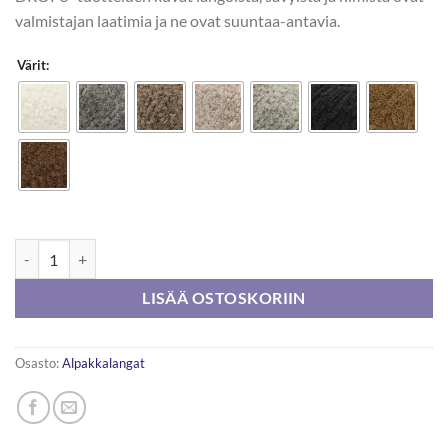
valmistajan laatimia ja ne ovat suuntaa-antavia.
Värit:
DROPS Alpaca Bouclé 50g määrä
LISÄÄ OSTOSKORIIN
Osasto:
Alpakkalangat