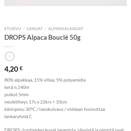
ETUSIVU
/
LANGAT
/
ALPAKKALANGAT
DROPS Alpaca Bouclé 50g
4,20
€
80% alpakkaa, 15% villaa, 5% polyamidia
kerä n.140m
puikot 5mm
neuletiheys 17s x 22krs = 10cm
käsinpesu 30°C / tasokuivaus / voidaan huovuttaa
lankaryhmä C
DROPS -tuotteiden kuvat langoista, sävyistä ja nimistä ovat