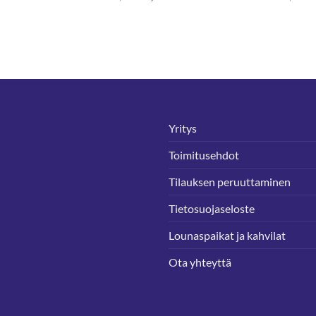
hinta
hinta
hinta
on:
oli:
on:
.
2,80 €.
5,55 €.
3,89 €.
Yritys
Toimitusehdot
Tilauksen peruuttaminen
Tietosuojaseloste
Lounaspaikat ja kahvilat
Ota yhteyttä