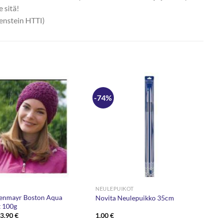
 sitä!
nstein HTTI)
-74%
NEULEPUIKOT
enmayr Boston Aqua
Novita Neulepuikko 35cm
t 100g
Alkuperäinen
Nykyinen
3,90
€
1,00
€