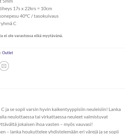
ot 5mm
tiheys 17s x 22krs = 10cm
 konepesu 40°C / tasokuivaus
ryhmä C
ta ei ole varastossa eikä myytävänä.
:
Outlet
ja se sopii varsin hyvin kaikentyyppisiin neuleisiin! Lanka
ngalla neulottaessa tai virkattaessa neuleet valmistuvat
lyttävältä jokaisen ihoa vasten – myös vauvasi!
en – lanka houkuttelee yhdistelemään eri värejä ja se sopii