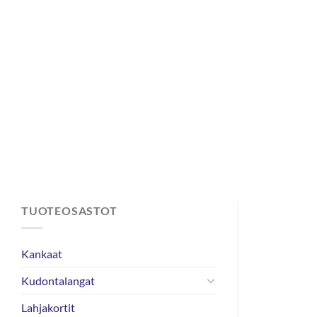
Skip
to
content
TUOTEOSASTOT
Kankaat
Kudontalangat
Lahjakortit