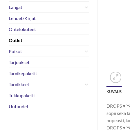
Langat
Lehdet/Kirjat
Ontelokuteet
Outlet
Puikot
Tarjoukset
Tarvikepaketit
Tarvikkeet
KUVAUS
Tukkupaketit
DROPS ♥ You
Uutuudet
sopii sekä l
nopeasti, la
DROPS ♥ You