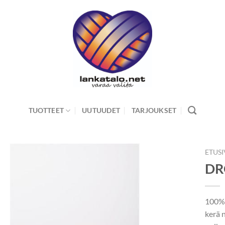
TUOTTEET
UUTUUDET
TARJOUKSET
ETUS
DR
100% 
kerä 