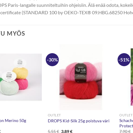
PS Paris-langalle suunniteltuihin ohjeisiin. Älä enää odota, kokeile
certificate (STANDARD 100 by OEKO-TEX® 09.HBG.68250 Hohe
TU MYÖS
-30%
-51%
OUTLET
OUTLET
n Merino 50g
Schach
DROPS Kid-Silk 25g poistuva väri
Protec
eräinen
Nykyinen
Alkuperäinen
Nykyinen
€
5,55
€
3,89
€
7,90
€