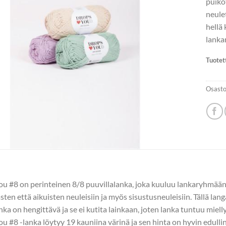
puik
neule
hellä
lanka
Tuotet
Osasto
 #8 on perinteinen 8/8 puuvillalanka, joka kuuluu lankaryhmään C 
asten että aikuisten neuleisiin ja myös sisustusneuleisiin. Tällä la
nka on hengittävä ja se ei kutita lainkaan, joten lanka tuntuu miel
 #8 -lanka löytyy 19 kauniina värinä ja sen hinta on hyvin edullin