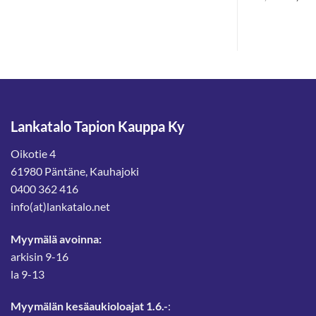
hinta
hinta
hinta
oli:
on:
oli:
€.
5,90 €.
4,13 €.
4,00 €
Lankatalo Tapion Kauppa Ky
Oikotie 4
61980 Päntäne, Kauhajoki
0400 362 416
info(at)lankatalo.net
Myymälä avoinna:
arkisin 9-16
la 9-13
Myymälän kesäaukioloajat 1.6.-
: