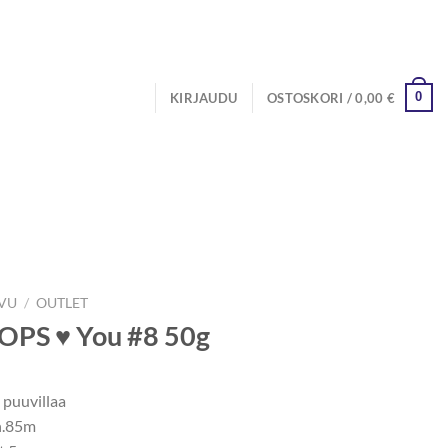
0
KIRJAUDU
OSTOSKORI /
0,00
€
IVU
/
OUTLET
OPS ♥ You #8 50g
puuvillaa
n.85m