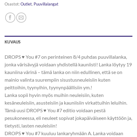
Osastot:
Outlet
,
Puuvillalangat
KUVAUS
DROPS ♥ You #7 on perinteinen 8/4 puhdas puuvillalanka,
jonka värisävyjä voidaan yhdistellä kauniisti! Lanka löytyy 19
kauniina värinä – tämä lanka on niin edullinen, että se on
mainio valinta suurempiin sisustusneuleisiin kuten
peittoihin, tyynyihin, tyynynpäällisiin ym.!
Lanka sopii hyvin myös muihin neuleisiin, kuten
kesäneuleisiin, asusteisiin ja kauniisiin virkattuihin leluihin.
Tämä uusi DROPS ♥ You #7 editio voidaan pestä
pesukoneessa, eli neuleet sopivat jokapäiväiseen käyttöön ja,
tietysti, lasten neuleisiin!
DROPS ♥ You #7 kuuluu lankaryhmään A. Lanka voidaan