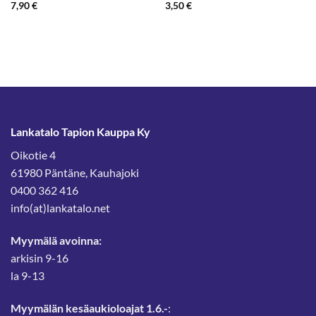
7,90
€
3,50
€
Lankatalo Tapion Kauppa Ky
Oikotie 4
61980 Päntäne, Kauhajoki
0400 362 416
info(at)lankatalo.net
Myymälä avoinna:
arkisin 9-16
la 9-13
Myymälän kesäaukioloajat 1.6.-
: