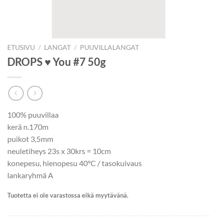
ETUSIVU
/
LANGAT
/
PUUVILLALANGAT
DROPS ♥ You #7 50g
100% puuvillaa
kerä n.170m
puikot 3,5mm
neuletiheys 23s x 30krs = 10cm
konepesu, hienopesu 40°C / tasokuivaus
lankaryhmä A
Tuotetta ei ole varastossa eikä myytävänä.