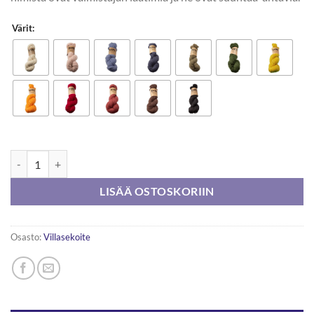
Värit:
Borgo De Pazzi Babe 50g määrä
LISÄÄ OSTOSKORIIN
Osasto:
Villasekoite