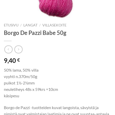
ETUSIVU
/
LANGAT
/
VILLASEKOITE
Borgo De Pazzi Babe 50g
9,40
€
50% lama, 50% villa
vyyhti n.370m/50g
puikot 1½-2½mm
neuletiheys 48s x 59krs =10cm
käsipesu
Borgo de Pazzi -tuotteiden kuvat langoista, sävyistä ja
nimistä ovat valmistajan laatimia ja ne ovat suuntaa-antavia.