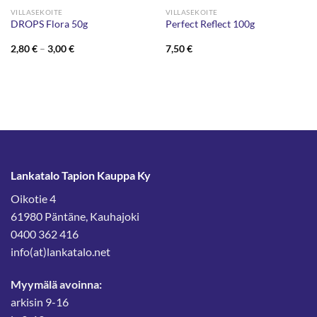
VILLASEKOITE
VILLASEKOITE
DROPS Flora 50g
Perfect Reflect 100g
Hintaluokka:
2,80
€
–
3,00
€
7,50
€
2,80 €
-
3,00 €
Lankatalo Tapion Kauppa Ky
Oikotie 4
61980 Päntäne, Kauhajoki
0400 362 416
info(at)lankatalo.net
Myymälä avoinna:
arkisin 9-16