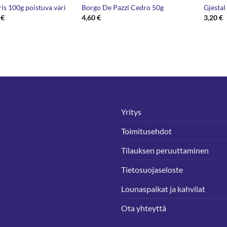
s 100g poistuva väri
Borgo De Pazzi Cedro 50g
Gjestal
Hintaluokka:
0
€
4,60
€
3,20
€
3,32 €
-
3,90 €
Yritys
Toimitusehdot
Tilauksen peruuttaminen
Tietosuojaseloste
Lounaspaikat ja kahvilat
Ota yhteyttä