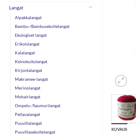
Langat
Alpakkalangat
Bambu-/Bambusekoitelangat
Ekologiset langat
Erikoislangat
Kalalangat
Keinokuitulangat
Kirjontalangat
Makramee-langat
Merinolangat
Mohairlangat
Ompelu-/Saumurilangat
Pellavalangat
Puuvillalangat
KUVAUS
Puuvillasekoitelangat