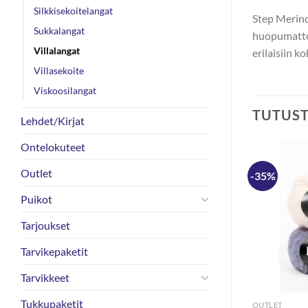
Silkkisekoitelangat
Step Merino
Sukkalangat
huopumattom
Villalangat
erilaisiin k
Villasekoite
Viskoosilangat
TUTUS
Lehdet/Kirjat
Ontelokuteet
Outlet
-35%
Puikot
Tarjoukset
Tarvikepaketit
Tarvikkeet
Tukkupaketit
VILLALANGAT
OUTLET