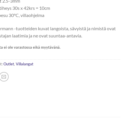
t 2.5-3mm
tiheys 30s x 42krs = 10cm
esu 30°C, villaohjelma
rmann -tuotteiden kuvat langoista, sävyistä ja nimistä ovat
stajan laatimia ja ne ovat suuntaa-antavia.
ta ei ole varastossa eikä myytävänä.
t:
Outlet
,
Villalangat