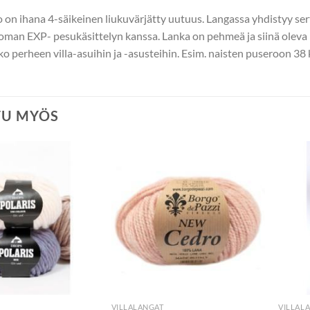
 on ihana 4-säikeinen liukuvärjätty uutuus. Langassa yhdistyy se
an EXP- pesukäsittelyn kanssa. Lanka on pehmeä ja siinä oleva k
oko perheen villa-asuihin ja -asusteihin. Esim. naisten puseroon 38 
TU MYÖS
VILLALANGAT
VILLAL