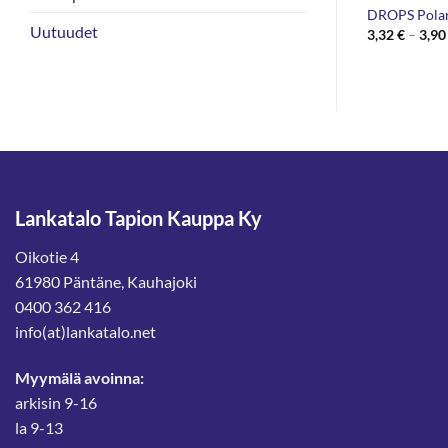
dro Big 100g
DROPS Snow 50g
DROPS Polari
Uutuudet
Hintaluokka:
2,20
€
–
2,70
€
3,32
€
–
3,9
2,20 €
-
2,70 €
Lankatalo Tapion Kauppa Ky
Oikotie 4
61980 Päntäne, Kauhajoki
0400 362 416
info(at)lankatalo.net
Myymälä avoinna:
arkisin 9-16
la 9-13