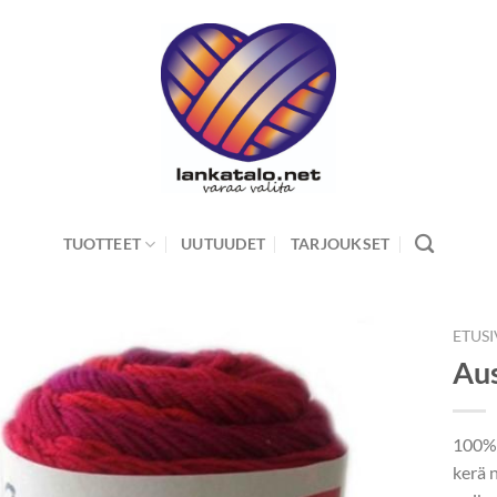
TUOTTEET
UUTUUDET
TARJOUKSET
ETUS
Au
100% 
kerä 