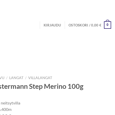
0
KIRJAUDU
OSTOSKORI /
0,00
€
IVU
/
LANGAT
/
VILLALANGAT
stermann Step Merino 100g
neitsytvilla
n.400m