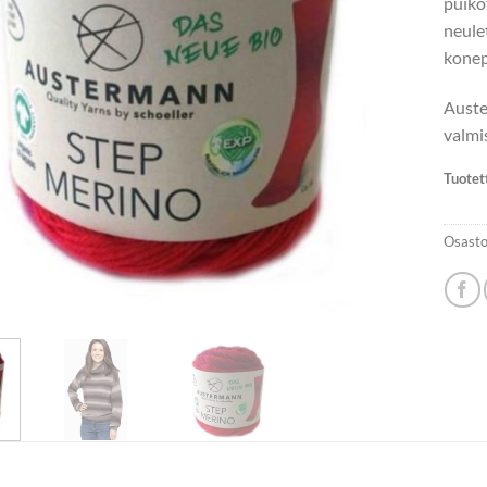
puiko
neule
konep
Auste
valmi
Tuotet
Osasto