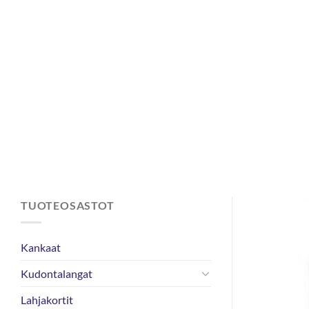
Skip
to
content
TUOTEOSASTOT
Kankaat
Kudontalangat
Lahjakortit