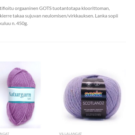
rtifioitu orgaaninen GOTS tuotantotapa kloorittoman,
ierre takaa sujuvan neulomisen/virkkauksen. Lanka sopii
kuluu n. 450g.
ANGAT
VILLALANGAT