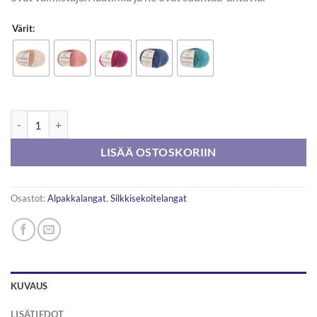
Värit:
Austermann Alpaca Silk 25g määrä
LISÄÄ OSTOSKORIIN
Osastot:
Alpakkalangat
,
Silkkisekoitelangat
KUVAUS
LISÄTIEDOT