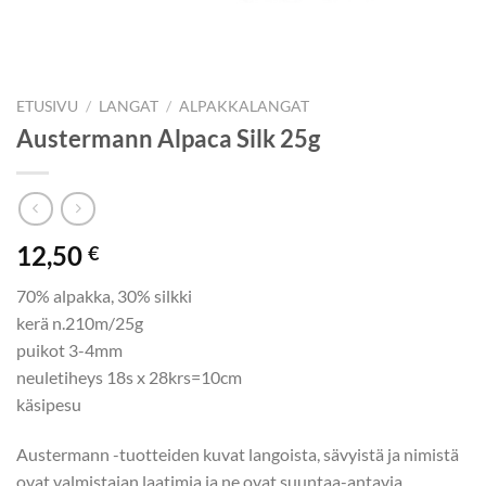
ETUSIVU
/
LANGAT
/
ALPAKKALANGAT
Austermann Alpaca Silk 25g
12,50
€
70% alpakka, 30% silkki
kerä n.210m/25g
puikot 3-4mm
neuletiheys 18s x 28krs=10cm
käsipesu
Austermann -tuotteiden kuvat langoista, sävyistä ja nimistä
ovat valmistajan laatimia ja ne ovat suuntaa-antavia.