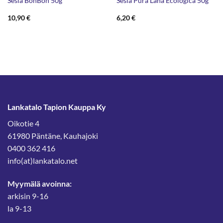
Sesia BonBon 50g
Sesia Pura Lana Ecologica 50g
10,90
€
6,20
€
Lankatalo Tapion Kauppa Ky
Oikotie 4
61980 Päntäne, Kauhajoki
0400 362 416
info(at)lankatalo.net
Myymälä avoinna:
arkisin 9-16
la 9-13