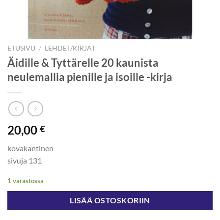
ETUSIVU
/
LEHDET/KIRJAT
Äidille & Tyttärelle 20 kaunista
neulemallia pienille ja isoille -kirja
20,00
€
kovakantinen
sivuja 131
1 varastossa
LISÄÄ OSTOSKORIIN