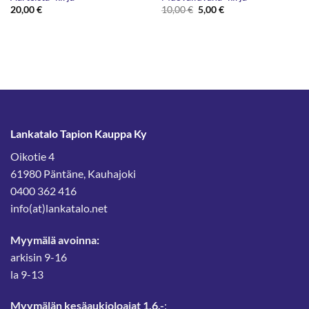
Alkuperäinen
Nykyinen
20,00
€
10,00
€
5,00
€
hinta
hinta
oli:
on:
10,00 €.
5,00 €.
Lankatalo Tapion Kauppa Ky
Oikotie 4
61980 Päntäne, Kauhajoki
0400 362 416
info(at)lankatalo.net
Myymälä avoinna:
arkisin 9-16
la 9-13
Myymälän kesäaukioloajat 1.6.-
: