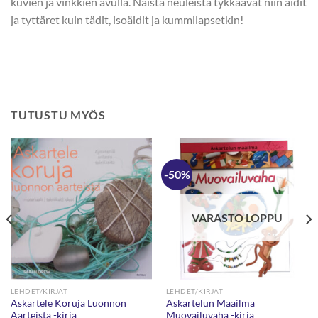
kuvien ja vinkkien avulla. Näistä neuleista tykkäävät niin äidit
ja tyttäret kuin tädit, isoäidit ja kummilapsetkin!
TUTUSTU MYÖS
-50%
VARASTO LOPPU
LEHDET/KIRJAT
LEHDET/KIRJAT
Askartele Koruja Luonnon
Askartelun Maailma
Aarteista -kirja
Muovailuvaha -kirja