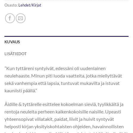
Osasto:
Lehdet/Kirjat
KUVAUS
LISÄTIEDOT
”Kun tyttäreni syntyivät, edessäni oli uudenlainen
neulehaaste. Minun piti luoda vaatteita, jotka miellyttävät
sekä vanhempia että lapsia, tuntuvat mukavilta ja istuvat
kauniisti päällä.”
Äidille & tyttärelle esittelee kokoelman sieviä, tyylikkäitä ja
rentoja neuleita perheen kaikenkokoisille naisille. Upeasti
yhteensopivat villatakit, paidat, liivit ja huivit syntyvät
helposti kirjan yksityiskohtaisten ohjeiden, havainnollisten