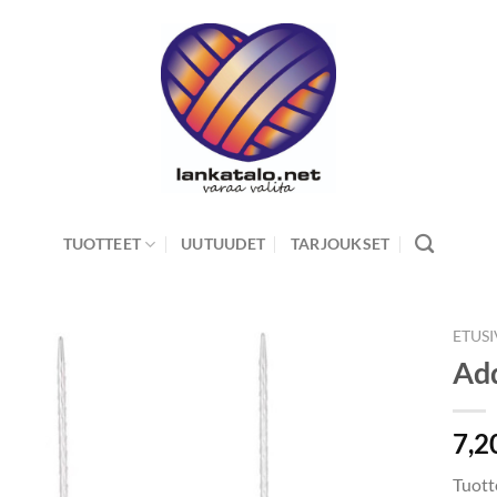
TUOTTEET
UUTUUDET
TARJOUKSET
ETUS
Add
7,2
Tuott