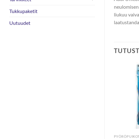
neulomisen 
Tukkupaketit
liukuu vaiv
laatustanda
Uutuudet
TUTUS
PYÖRÖPUIKOT
PYÖRÖPUIKO