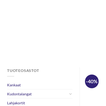
Skip
to
content
TUOTEOSASTOT
-40%
Kankaat
Kudontalangat
Lahjakortit