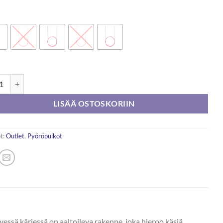
9,90 €
Unicorn Pyöröpuikko 60cm määrä
LISÄÄ OSTOSKORIIN
t:
Outlet
,
Pyöröpuikot
ssä kärjessä on aaltoileva rakenne, joka hieroo käsiä