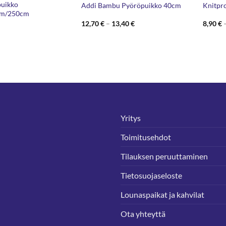
uikko
Addi Bambu Pyöröpuikko 40cm
Knitpr
cm/250cm
Hintaluokka:
12,70
€
–
13,40
€
8,90
€
12,70 €
-
13,40 €
Yritys
Toimitusehdot
Tilauksen peruuttaminen
Tietosuojaseloste
Lounaspaikat ja kahvilat
Ota yhteyttä