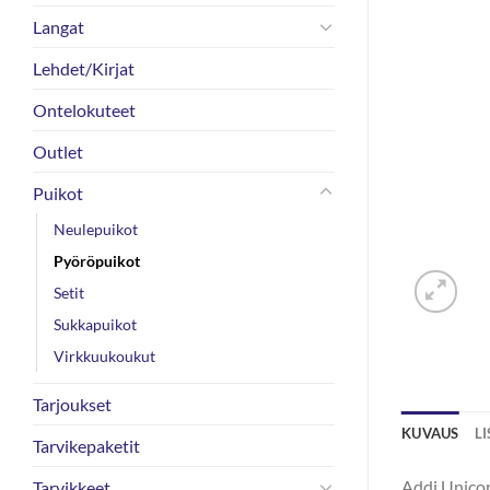
Langat
Lehdet/Kirjat
Ontelokuteet
Outlet
Puikot
Neulepuikot
Pyöröpuikot
Setit
Sukkapuikot
Virkkuukoukut
Tarjoukset
KUVAUS
L
Tarvikepaketit
Addi Unicor
Tarvikkeet