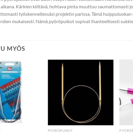
aikana. Kärkien kiiltävä, hohtava pinta muuttuu saumattomasti jou
attomasti työskennellessäsi projektin parissa. Tämä huippuluokan
rdien mukaisesti. Nämä pyöröpuikot sopivat ihanteellisesti sukk
TU MYÖS
T
PYÖRÖPUIKOT
PYÖRÖ