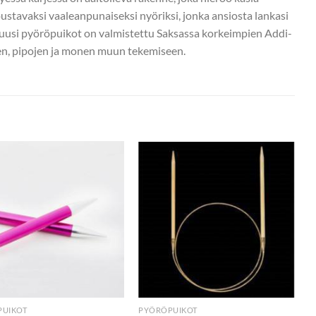
stavaksi vaaleanpunaiseksi nyöriksi, jonka ansiosta lankasi
 uusi pyöröpuikot on valmistettu Saksassa korkeimpien Addi-
ien, pipojen ja monen muun tekemiseen.
PUIKOT
PYÖRÖPUIKOT