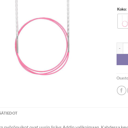
Koko:
Addi 
Osasto
ISÄTIEDOT
n pyöröpuikot ovat uusin lisäys Addin valikoimaan. Kahdessa kevye