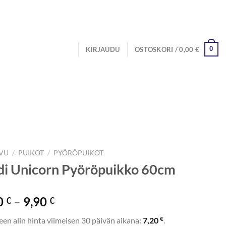
0
KIRJAUDU
OSTOSKORI /
0,00
€
IVU
/
PUIKOT
/
PYÖRÖPUIKOT
i Unicorn Pyöröpuikko 60cm
Hintaluokka:
0
–
9,90
€
€
7,20 €
€
een alin hinta viimeisen 30 päivän aikana:
7,20
.
-