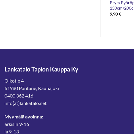
e Pyöröpuikko
KnitPro SmartStix Pyöröpuikko
Prym Pyöröp
60cm
150cm/200
intaluokka:
9,20
€
9,90
€
4,90 €
3,20 €
Lankatalo Tapion Kauppa Ky
Oikotie 4
61980 Päntäne, Kauhajoki
0400 362 416
info(at)lankatalo.net
Myymälä avoinna:
arkisin 9-16
la 9-13