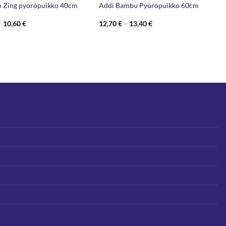
o Zing pyöröpuikko 40cm
Addi Bambu Pyöröpuikko 60cm
Hintaluokka:
Hintaluokka:
–
10,60
€
12,70
€
–
13,40
€
8,90 €
12,70 €
-
-
10,60 €
13,40 €