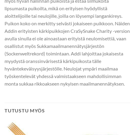
myös hyvän hallinnan puikoista ja estää silmukoita
lipsumasta puikoilta, mikä on erityisen hyödyllistä
aloittelijoille tai neulojille, joilla on löysempi langankireys.
Puikon koko on merkitty selvästi jokaiseen puikkoon. Näiden
Addin erityisten kärkipuikkojen CraSySnake Charity -version
avulla sinulla ei ole ainoastaan ​​erityistä neulomisettiä, vaan
osallistut myös Sukkamaailmanennätysjärjestön
(Sockenweltrekord) toimintaan. Addi lahjoittaa jokaisesta
myydystä oranssinvärisestä kärkipuikosta tälle
hyväntekeväisyysjärjestölle. Neulojat ympäri maailmaa
työskentelevät yhdessä valmistaakseen mahdollisimman
monta sukkaa rikkoakseen nykyisen maailmanennätyksen.
TUTUSTU MYÖS