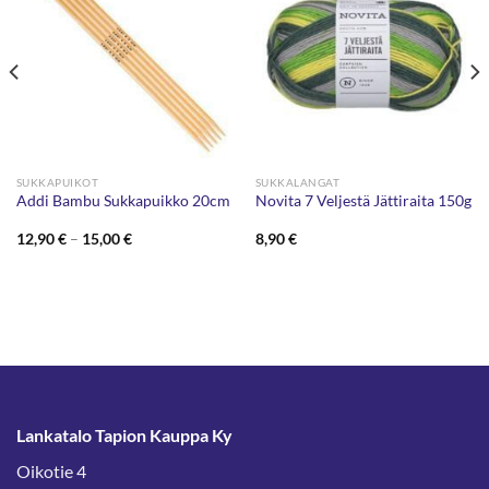
SUKKAPUIKOT
SUKKALANGAT
Addi Bambu Sukkapuikko 20cm
Novita 7 Veljestä Jättiraita 150g
Hintaluokka:
12,90
€
–
15,00
€
8,90
€
12,90 €
-
15,00 €
Lankatalo Tapion Kauppa Ky
Oikotie 4