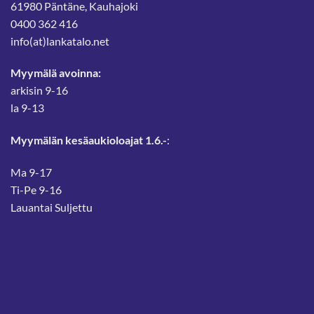
61980 Päntäne, Kauhajoki
0400 362 416
info(at)lankatalo.net
Myymälä avoinna:
arkisin 9-16
la 9-13
Myymälän kesäaukioloajat 1.6.-
:
Ma 9-17
Ti-Pe 9-16
Lauantai Suljettu