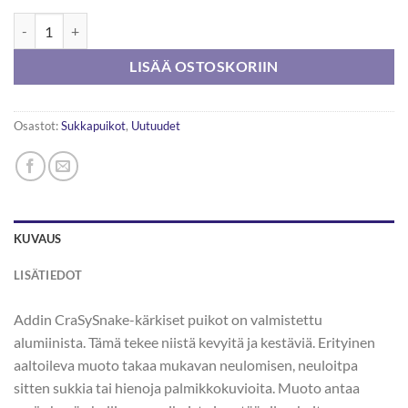
Addi Crazy Snake Sukkapuikko Oranssi 15cm määrä
LISÄÄ OSTOSKORIIN
Osastot:
Sukkapuikot
,
Uutuudet
KUVAUS
LISÄTIEDOT
Addin CraSySnake-kärkiset puikot on valmistettu
alumiinista. Tämä tekee niistä kevyitä ja kestäviä. Erityinen
aaltoileva muoto takaa mukavan neulomisen, neuloitpa
sitten sukkia tai hienoja palmikkokuvioita. Muoto antaa