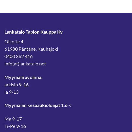
Lankatalo Tapion Kauppa Ky
Oikotie 4
61980 Päntäne, Kauhajoki
0400 362 416
info(at)lankatalo.net
Myymälä avoinna:
arkisin 9-16
la 9-13
Myymälän kesäaukioloajat 1.6.-
:
Ma 9-17
Ti-Pe 9-16