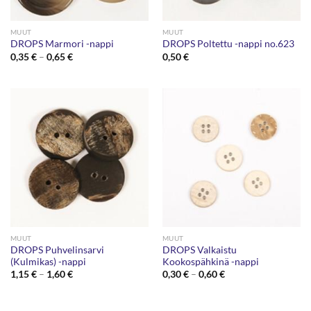
MUUT
MUUT
DROPS Marmori -nappi
DROPS Poltettu -nappi no.623
Hintaluokka:
0,35
€
–
0,65
€
0,50
€
0,35 €
-
0,65 €
MUUT
MUUT
DROPS Puhvelinsarvi
DROPS Valkaistu
(Kulmikas) -nappi
Kookospähkinä -nappi
Hintaluokka:
Hintaluokka:
1,15
€
–
1,60
€
0,30
€
–
0,60
€
1,15 €
0,30 €
-
-
1,60 €
0,60 €