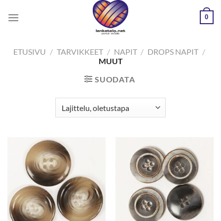
Skip
0
to
content
ETUSIVU
/
TARVIKKEET
/
NAPIT
/
DROPS NAPIT
/
MUUT
SUODATA