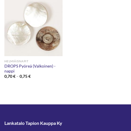
HELMIÄISNAPIT
DROPS Pyöreä (Valkoinen) -
nappi
Hintaluokka:
0,70
€
–
0,75
€
0,70 €
-
0,75 €
Lankatalo Tapion Kauppa Ky