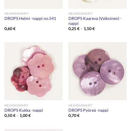
HELMIÄISNAPIT
HELMIÄISNAPIT
DROPS Kaareva (Valkoinen) -
DROPS Helmi -nappi no.541
nappi
Hintaluokka:
0,60
€
0,25
€
–
1,50
€
0,25 €
-
1,50 €
HELMIÄISNAPIT
HELMIÄISNAPIT
DROPS Kukka -nappi
DROPS Pyöreä -nappi
Hintaluokka:
0,50
€
–
1,00
€
0,70
€
0,50 €
-
1,00 €