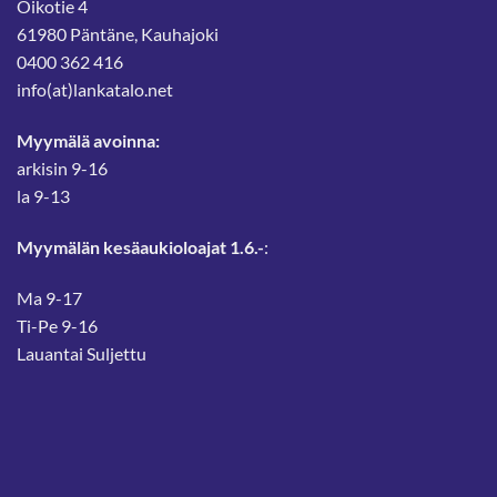
Oikotie 4
61980 Päntäne, Kauhajoki
0400 362 416
info(at)lankatalo.net
Myymälä avoinna:
arkisin 9-16
la 9-13
Myymälän kesäaukioloajat 1.6.-
:
Ma 9-17
Ti-Pe 9-16
Lauantai Suljettu