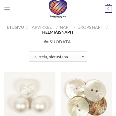
Skip
0
to
content
ETUSIVU
/
TARVIKKEET
/
NAPIT
/
DROPS NAPIT
/
HELMIÄISNAPIT
SUODATA