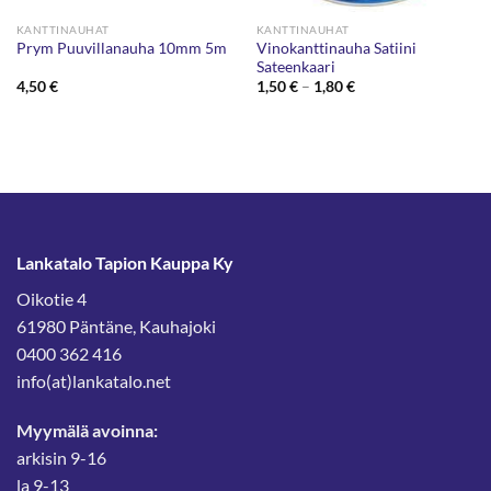
KANTTINAUHAT
KANTTINAUHAT
Vinokanttinauha Satiini
Prym Puuvillanauha 10mm 5m
Sateenkaari
Hintaluokka:
4,50
€
1,50
€
–
1,80
€
1,50 €
-
1,80 €
Lankatalo Tapion Kauppa Ky
Oikotie 4
61980 Päntäne, Kauhajoki
0400 362 416
info(at)lankatalo.net
Myymälä avoinna:
arkisin 9-16
la 9-13