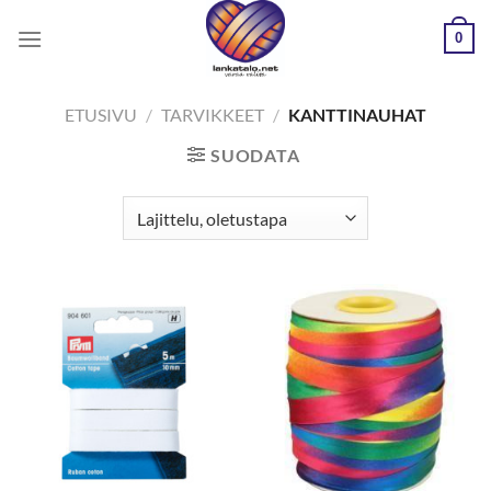
Skip
0
to
content
ETUSIVU
/
TARVIKKEET
/
KANTTINAUHAT
SUODATA