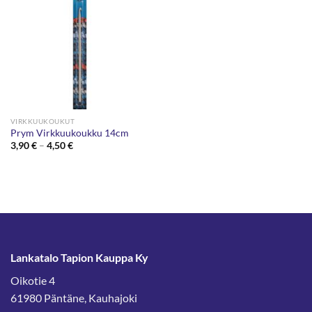
VIRKKUUKOUKUT
Prym Virkkuukoukku 14cm
Hintaluokka:
3,90
€
–
4,50
€
3,90 €
-
4,50 €
Lankatalo Tapion Kauppa Ky
Oikotie 4
61980 Päntäne, Kauhajoki