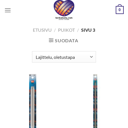
Skip
0
to
content
ETUSIVU
/
PUIKOT
/
SIVU 3
SUODATA