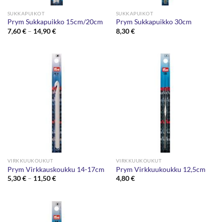
SUKKAPUIKOT
SUKKAPUIKOT
Prym Sukkapuikko 15cm/20cm
Prym Sukkapuikko 30cm
Hintaluokka:
7,60
€
–
14,90
€
8,30
€
7,60 €
-
14,90 €
VIRKKUUKOUKUT
VIRKKUUKOUKUT
Prym Virkkauskoukku 14-17cm
Prym Virkkuukoukku 12,5cm
Hintaluokka:
5,30
€
–
11,50
€
4,80
€
5,30 €
-
11,50 €