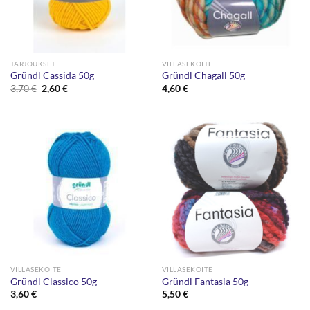
TARJOUKSET
VILLASEKOITE
Gründl Cassida 50g
Gründl Chagall 50g
Alkuperäinen
Nykyinen
3,70
€
2,60
€
4,60
€
hinta
hinta
oli:
on:
3,70 €.
2,60 €.
VILLASEKOITE
VILLASEKOITE
Gründl Classico 50g
Gründl Fantasia 50g
3,60
€
5,50
€