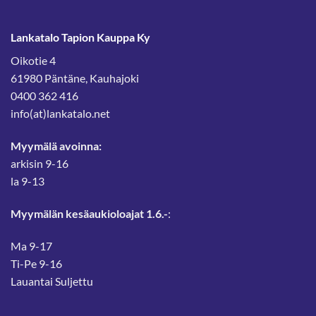
Lankatalo Tapion Kauppa Ky
Oikotie 4
61980 Päntäne, Kauhajoki
0400 362 416
info(at)lankatalo.net
Myymälä avoinna:
arkisin 9-16
la 9-13
Myymälän kesäaukioloajat 1.6.-
:
Ma 9-17
Ti-Pe 9-16
Lauantai Suljettu