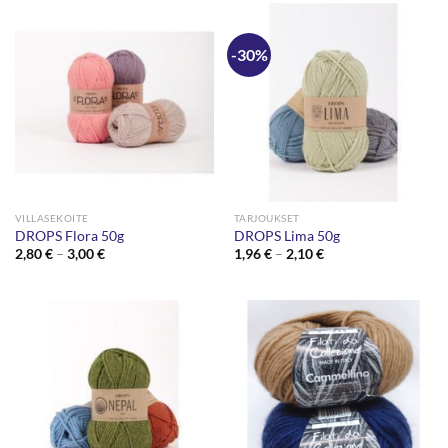
-30%
VILLASEKOITE
TARJOUKSET
DROPS Flora 50g
DROPS Lima 50g
Hintaluokka:
Hintaluokka:
2,80
€
–
3,00
€
1,96
€
–
2,10
€
2,80 €
1,96 €
-
-
3,00 €
2,10 €