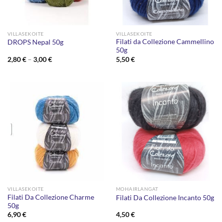
VILLASEKOITE
VILLASEKOITE
Filati da Collezione Cammellino
DROPS Nepal 50g
50g
Hintaluokka:
2,80
€
–
3,00
€
5,50
€
2,80 €
-
3,00 €
VILLASEKOITE
MOHAIRLANGAT
Filati Da Collezione Charme
Filati Da Collezione Incanto 50g
50g
6,90
€
4,50
€