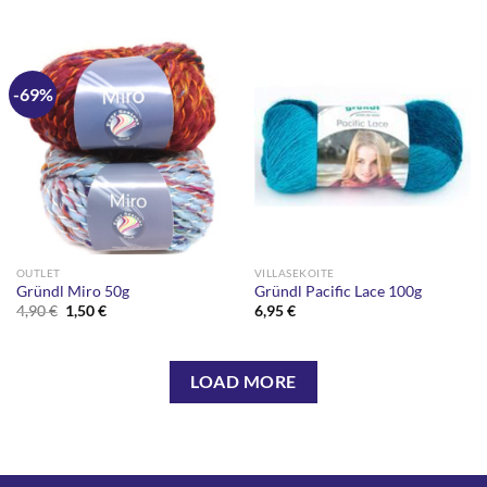
-69%
OUTLET
VILLASEKOITE
Gründl Miro 50g
Gründl Pacific Lace 100g
Alkuperäinen
Nykyinen
4,90
€
1,50
€
6,95
€
hinta
hinta
oli:
on:
4,90 €.
1,50 €.
LOAD MORE