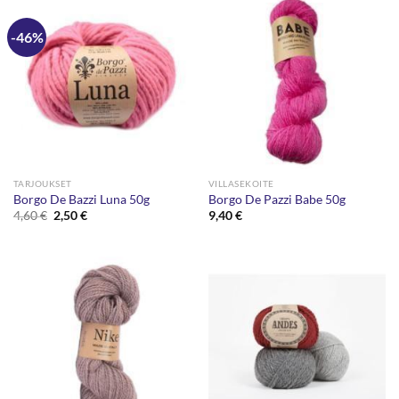
-46%
TARJOUKSET
VILLASEKOITE
Borgo De Bazzi Luna 50g
Borgo De Pazzi Babe 50g
Alkuperäinen
Nykyinen
4,60
€
2,50
€
9,40
€
hinta
hinta
oli:
on:
4,60 €.
2,50 €.