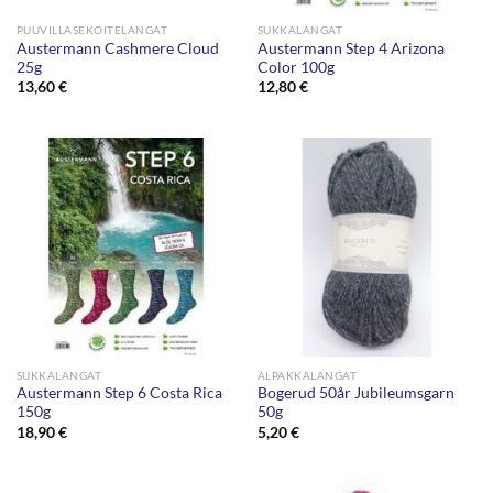
PUUVILLASEKOITELANGAT
SUKKALANGAT
Austermann Cashmere Cloud
Austermann Step 4 Arizona
25g
Color 100g
13,60
€
12,80
€
SUKKALANGAT
ALPAKKALANGAT
Austermann Step 6 Costa Rica
Bogerud 50år Jubileumsgarn
150g
50g
18,90
€
5,20
€