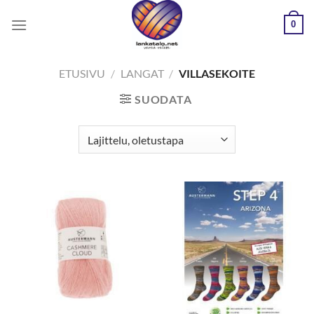
Skip
0
to
content
ETUSIVU
/
LANGAT
/
VILLASEKOITE
SUODATA