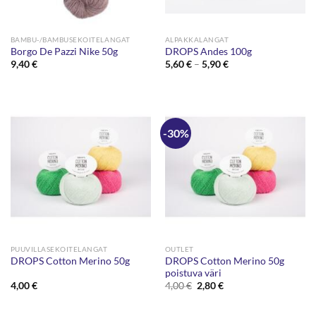
BAMBU-/BAMBUSEKOITELANGAT
ALPAKKALANGAT
Borgo De Pazzi Nike 50g
DROPS Andes 100g
Hintaluokka:
9,40
€
5,60
€
–
5,90
€
5,60 €
-
5,90 €
-30%
PUUVILLASEKOITELANGAT
OUTLET
DROPS Cotton Merino 50g
DROPS Cotton Merino 50g
poistuva väri
Alkuperäinen
Nykyinen
4,00
€
4,00
€
2,80
€
hinta
hinta
oli:
on:
4,00 €.
2,80 €.