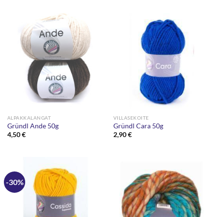
oli:
on:
5,90 €.
2,95 €.
ALPAKKALANGAT
VILLASEKOITE
Gründl Ande 50g
Gründl Cara 50g
4,50
€
2,90
€
-30%