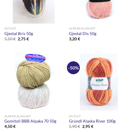
OUTLET
ALPAKKALANGAT
Gjestal Bris 50g
Gjestal Dis 50g
Alkuperäinen
Nykyinen
5,50
€
2,75
€
3,20
€
hinta
hinta
oli:
on:
5,50 €.
2,75 €.
-50%
ALPAKKALANGAT
OUTLET
Gomitoli BBB Alpaka 70 50g
Gründl Alaska River 100g
Alkuperäinen
Nykyinen
4,50
€
5,90
€
2,95
€
hinta
hinta