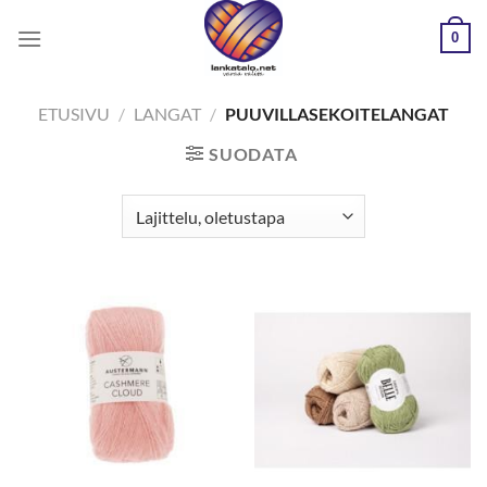
Skip
0
to
content
ETUSIVU
/
LANGAT
/
PUUVILLASEKOITELANGAT
SUODATA