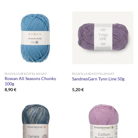
oli:
on:
3,90 €.
1,90 €.
PUUVILLASEKOITELANGAT
PUUVILLASEKOITELANGAT
Rowan All Seasons Chunky
SandnesGarn Tynn Line 50g
100g
8,90
€
5,20
€