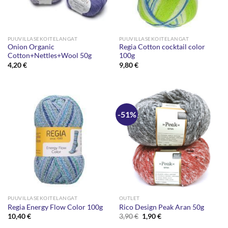
PUUVILLASEKOITELANGAT
PUUVILLASEKOITELANGAT
Onion Organic
Regia Cotton cocktail color
Cotton+Nettles+Wool 50g
100g
4,20
€
9,80
€
-51%
PUUVILLASEKOITELANGAT
OUTLET
Regia Energy Flow Color 100g
Rico Design Peak Aran 50g
Alkuperäinen
Nykyinen
10,40
€
3,90
€
1,90
€
hinta
hinta