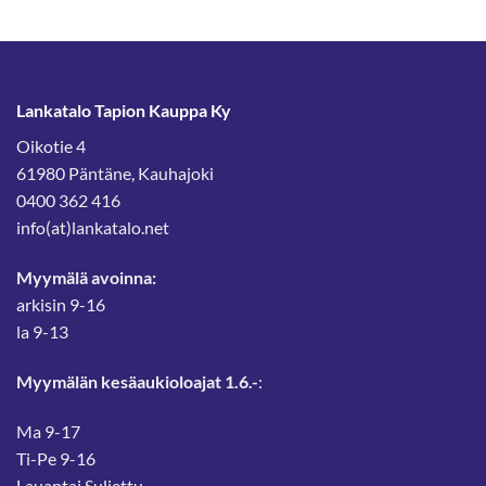
Lankatalo Tapion Kauppa Ky
Oikotie 4
61980 Päntäne, Kauhajoki
0400 362 416
info(at)lankatalo.net
Myymälä avoinna:
arkisin 9-16
la 9-13
Myymälän kesäaukioloajat 1.6.-
:
Ma 9-17
Ti-Pe 9-16
Lauantai Suljettu