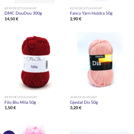
KEINOKUITULANGAT
KEINOKUITULANGAT
DMC DouDou 300g
Fancy Yarn Huldra 50g
14,50
€
2,90
€
KEINOKUITULANGAT
ALPAKKALANGAT
Filo Blu Mila 50g
Gjestal Dis 50g
1,50
€
3,20
€