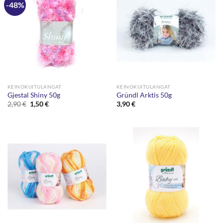
-48%
KEINOKUITULANGAT
KEINOKUITULANGAT
Gjestal Shiny 50g
Gründl Arktis 50g
Alkuperäinen
Nykyinen
2,90
€
1,50
€
3,90
€
hinta
hinta
oli:
on:
2,90 €.
1,50 €.