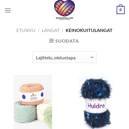
Skip
0
to
content
ETUSIVU
/
LANGAT
/
KEINOKUITULANGAT
SUODATA