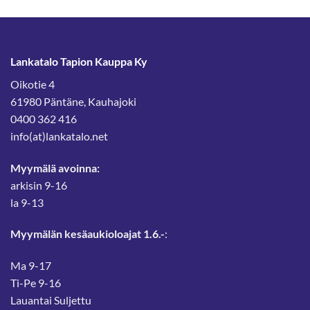
Lankatalo Tapion Kauppa Ky
Oikotie 4
61980 Päntäne, Kauhajoki
0400 362 416
info(at)lankatalo.net
Myymälä avoinna:
arkisin 9-16
la 9-13
Myymälän kesäaukioloajat 1.6.-
:
Ma 9-17
Ti-Pe 9-16
Lauantai Suljettu