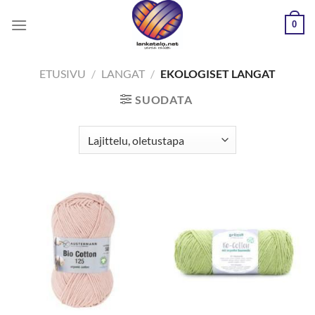
Skip
0
to
content
ETUSIVU
/
LANGAT
/
EKOLOGISET LANGAT
SUODATA