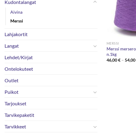
Kudontalangat
Aivina
Merssi
Lahjakortit
MERSSI
Langat
Merssi merseroi
n.1kg
Lehdet/Kirjat
46,00
€
–
54,0
Ontelokuteet
Outlet
Puikot
Tarjoukset
Tarvikepaketit
Tarvikkeet