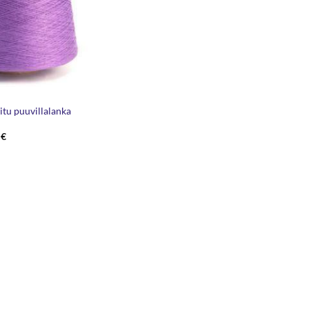
tu puuvillalanka
Hintaluokka:
0
€
46,00 €
-
54,00 €