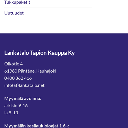
Tukkupaketit
Uutuudet
Lankatalo Tapion Kauppa Ky
Oikotie 4
61980 Päntäne, Kauhajoki
0400 362 416
info(at)lankatalo.net
Myymälä avoinna:
arkisin 9-16
la 9-13
Myymälän kesäaukioloajat 1.6.-
: