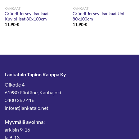
KANKAAT
KANKAAT
Gründl Jersey -kankaat
Gründl Jersey -kankaat Uni
Kuviolliset 80x100cm
80x100cm
11,90
€
11,90
€
Lankatalo Tapion Kauppa Ky
Oikotie 4
61980 Päntäne, Kauhajoki
0400 362 416
info(at)lankatalo.net
Myymälä avoinna:
arkisin 9-16
la 9-13