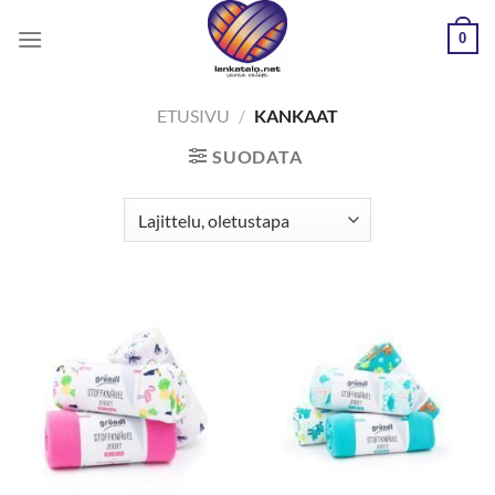
Skip
0
to
content
ETUSIVU
/
KANKAAT
SUODATA