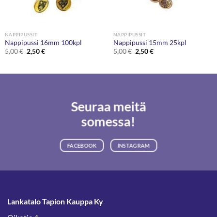
NAPPIPUSSIT
NAPPIPUSSIT
Nappipussi 16mm 100kpl
Nappipussi 15mm 25kpl
Alkuperäinen
Nykyinen
Alkuperäinen
Nykyinen
5,00
€
2,50
€
5,00
€
2,50
€
hinta
hinta
hinta
hinta
oli:
on:
oli:
on:
5,00 €.
2,50 €.
5,00 €.
2,50 €.
Seuraa meitä
somessa!
FACEBOOK
INSTAGRAM
Lankatalo Tapion Kauppa Ky