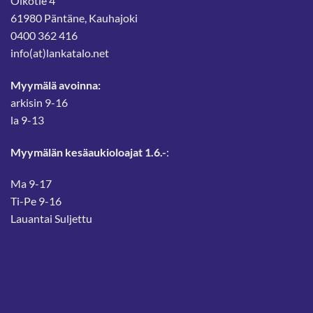
Oikotie 4
61980 Päntäne, Kauhajoki
0400 362 416
info(at)lankatalo.net
Myymälä avoinna:
arkisin 9-16
la 9-13
Myymälän kesäaukioloajat 1.6.-
:
Ma 9-17
Ti-Pe 9-16
Lauantai Suljettu