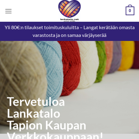
Skip
0
to
content
Yli 80€:n tilaukset toimituskuluitta – Langat kerätään omasta
varastosta ja on samaa värjäyserää
Tervetuloa
Lankatalo
Tapion Kaupan
Verkkokauppaan!