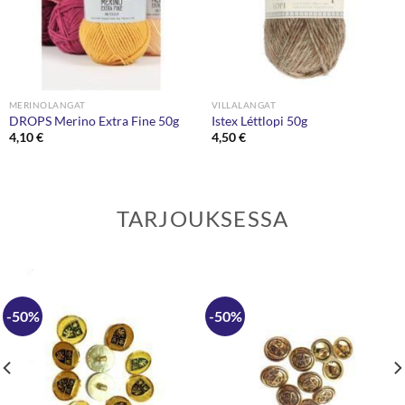
MERINOLANGAT
VILLALANGAT
DROPS Merino Extra Fine 50g
Istex Léttlopi 50g
4,10
€
4,50
€
TARJOUKSESSA
-50%
-50%